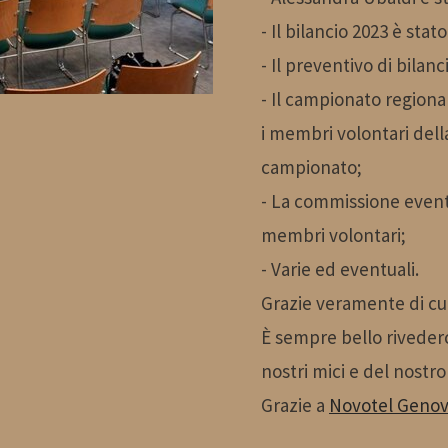
- Il bilancio 2023 è sta
- Il
preventivo di bilanc
- Il campionato regional
i membri volontari del
campionato;
- La commissione event
membri volontari;
- Varie ed eventuali.
Grazie veramente di c
È sempre bello rivederc
nostri mici e del nost
Grazie a
Novotel Genov