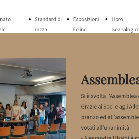
nato
Standard di
Esposizioni
Libro
ale
razza
Feline
Genealogic
ampionato
024
ampionato
023
Assemblea
Si è svolta l'Assemblea 
Grazie ai Soci e agli All
pranzo ed all'assemblea
votati all'unanimità!
- Alessandra Ubaldi è st