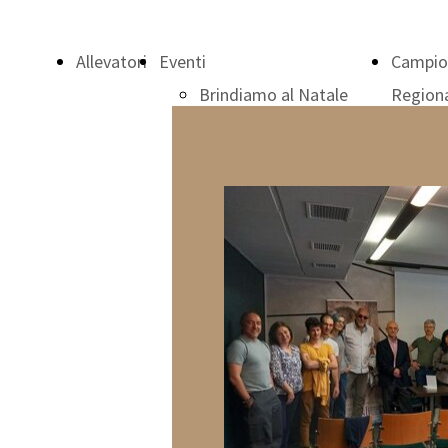
Allevatori
Eventi
Campio
Brindiamo al Natale
Region
Apericena Evento
C
Assemblea dei Soci
2
2024
C
Formazione e Cultura
2
Felina
Assemblea dei Soci
2025