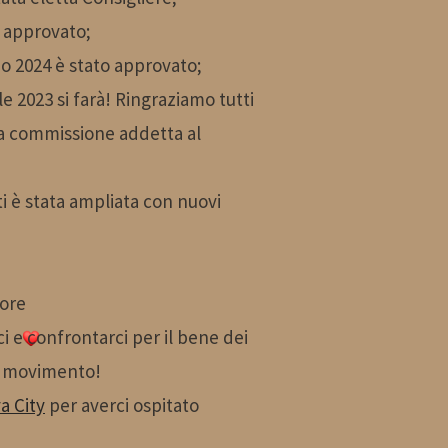
to approvato;
io 2024 è stato approvato;
e 2023 si farà! Ringraziamo tutti
la commissione addetta al
i è stata ampliata con nuovi
uore
i e confrontarci per il bene dei
ro movimento!
a City
per averci ospitato